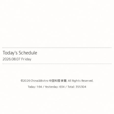
Today's Schedule
2026.08.07 Friday
©2026
China&Bistro 中国料理 孝蘭
. All Rights Reserved.
Today:
164
/ Yesterday:
634
/ Total:
355304