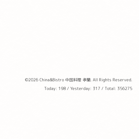
©2026
China&Bistro 中国料理 孝蘭
. All Rights Reserved.
Today:
198
/ Yesterday:
317
/ Total:
356275