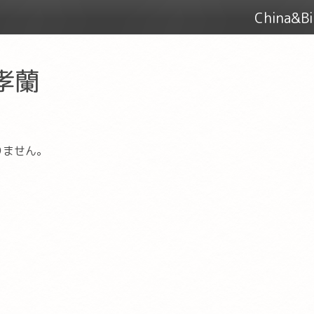
China&
 孝蘭
りません。