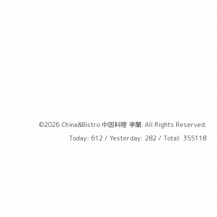
©2026
China&Bistro 中国料理 孝蘭
. All Rights Reserved.
Today:
612
/ Yesterday:
282
/ Total:
355118