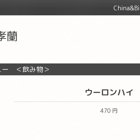
China&
 孝蘭
ュー ＜飲み物＞
ウーロンハイ
470 円