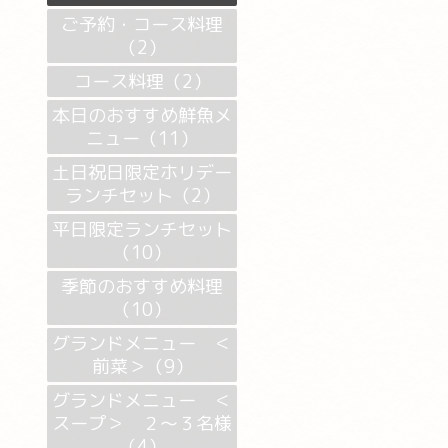
ご予約・コース料理
（2）
コース料理（2）
本日のおすすめ鮮魚メ
ニュー（11）
土日祝日限定ホリデー
ランチセット（2）
平日限定ランチセット
（10）
季節のおすすめ料理
（10）
グランドメニュー ＜
前菜＞（9）
グランドメニュー ＜
スープ＞ ２～３名様
（4）