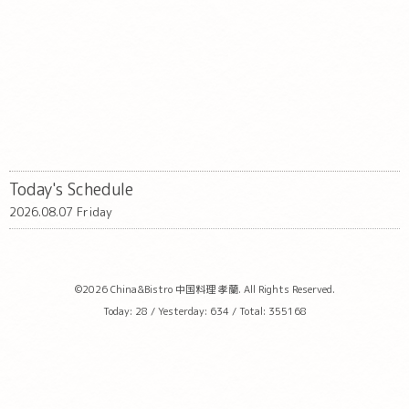
Today's Schedule
2026.08.07 Friday
©2026
China&Bistro 中国料理 孝蘭
. All Rights Reserved.
Today:
28
/ Yesterday:
634
/ Total:
355168