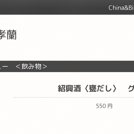
China&
 孝蘭
ュー ＜飲み物＞
紹興酒〈甕だし〉 
550 円