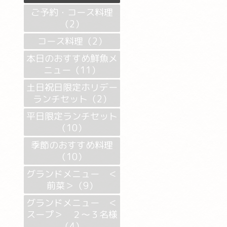
ご予約・コース料理
（2）
コース料理（2）
本日のおすすめ鮮魚メ
ニュー（11）
土日祝日限定ホリデー
ランチセット（2）
平日限定ランチセット
（10）
季節のおすすめ料理
（10）
グランドメニュー ＜
前菜＞（9）
グランドメニュー ＜
スープ＞ ２～３名様
（4）