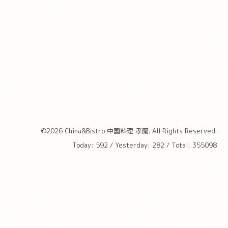
©2026
China&Bistro 中国料理 孝蘭
. All Rights Reserved.
Today:
592
/ Yesterday:
282
/ Total:
355098