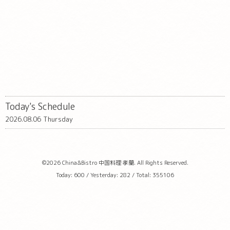
Today's Schedule
2026.08.06 Thursday
©2026
China&Bistro 中国料理 孝蘭
. All Rights Reserved.
Today:
600
/ Yesterday:
282
/ Total:
355106