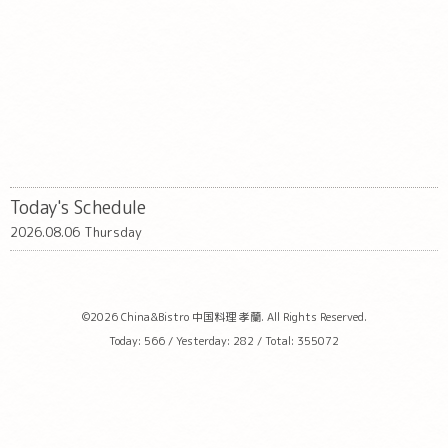
Today's Schedule
2026.08.06 Thursday
©2026
China&Bistro 中国料理 孝蘭
. All Rights Reserved.
Today:
566
/ Yesterday:
282
/ Total:
355072