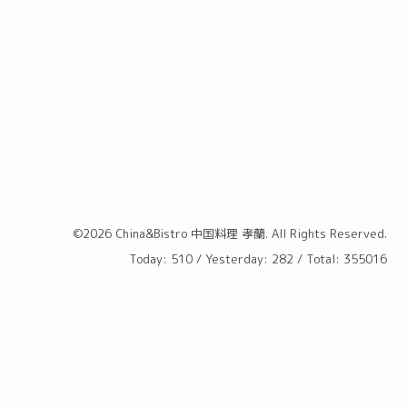
©2026
China&Bistro 中国料理 孝蘭
. All Rights Reserved.
Today:
510
/ Yesterday:
282
/ Total:
355016