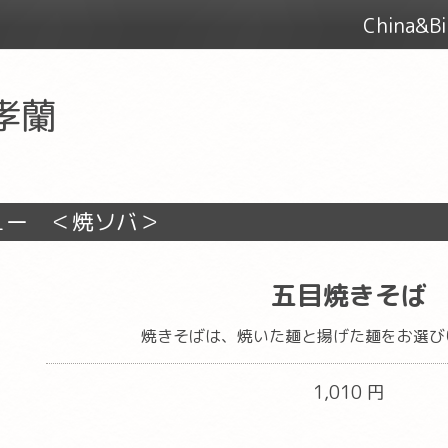
China&
 孝蘭
ュー ＜焼ソバ＞
五目焼きそば
焼きそばは、焼いた麺と揚げた麺をお選び
1,010 円