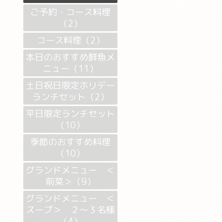
ご予約・コース料理
（2）
コース料理（2）
本日のおすすめ鮮魚メ
ニュー（11）
土日祝日限定ホリデー
ランチセット（2）
平日限定ランチセット
（10）
季節のおすすめ料理
（10）
グランドメニュー ＜
前菜＞（9）
グランドメニュー ＜
スープ＞ ２～３名様
（4）