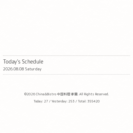
Today's Schedule
2026.08.08 Saturday
©2026
China&Bistro 中国料理 孝蘭
. All Rights Reserved.
Today:
27
/ Yesterday:
253
/ Total:
355420