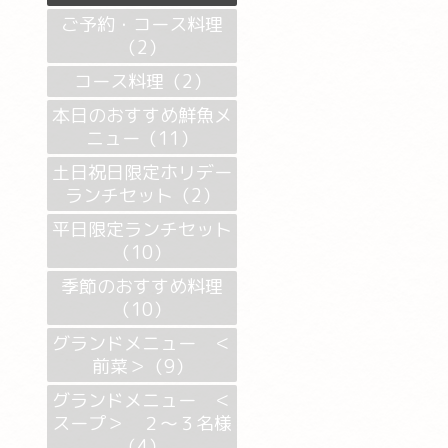
ご予約・コース料理
（2）
コース料理（2）
本日のおすすめ鮮魚メ
ニュー（11）
土日祝日限定ホリデー
ランチセット（2）
平日限定ランチセット
（10）
季節のおすすめ料理
（10）
グランドメニュー ＜
前菜＞（9）
グランドメニュー ＜
スープ＞ ２～３名様
（4）