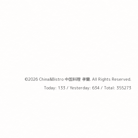
©2026
China&Bistro 中国料理 孝蘭
. All Rights Reserved.
Today:
133
/ Yesterday:
634
/ Total:
355273