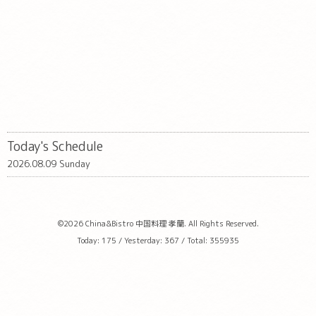
Today's Schedule
2026.08.09 Sunday
©2026
China&Bistro 中国料理 孝蘭
. All Rights Reserved.
Today:
175
/ Yesterday:
367
/ Total:
355935