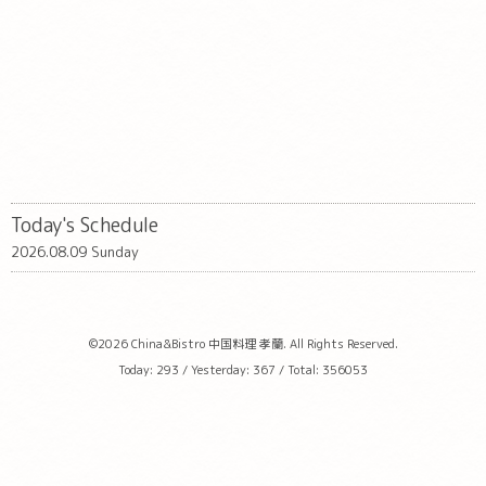
Today's Schedule
2026.08.09 Sunday
©2026
China&Bistro 中国料理 孝蘭
. All Rights Reserved.
Today:
293
/ Yesterday:
367
/ Total:
356053