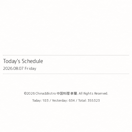
Today's Schedule
2026.08.07 Friday
©2026
China&Bistro 中国料理 孝蘭
. All Rights Reserved.
Today:
183
/ Yesterday:
634
/ Total:
355323