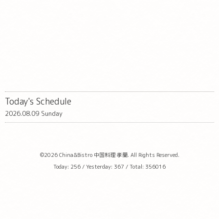
Today's Schedule
2026.08.09 Sunday
©2026
China&Bistro 中国料理 孝蘭
. All Rights Reserved.
Today:
256
/ Yesterday:
367
/ Total:
356016