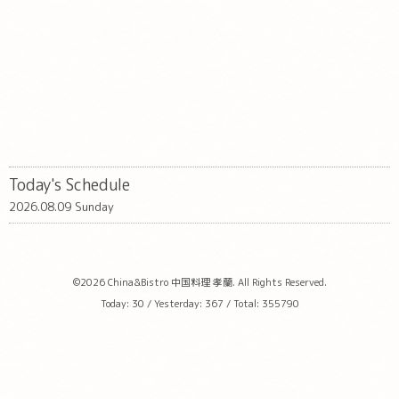
Today's Schedule
2026.08.09 Sunday
©2026
China&Bistro 中国料理 孝蘭
. All Rights Reserved.
Today:
30
/ Yesterday:
367
/ Total:
355790