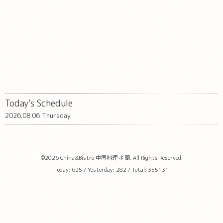
Today's Schedule
2026.08.06 Thursday
©2026
China&Bistro 中国料理 孝蘭
. All Rights Reserved.
Today:
625
/ Yesterday:
282
/ Total:
355131